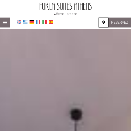
≡
RESERVEZ
ACCUEIL
EMPLACEMENT
HÉBERGEMENT
INSTALLATIONS
GALERIE