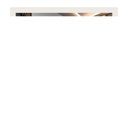
Suite Junior avec Balcon
35 m²
2 personnes
1 lit queen-size
RESERVEZ