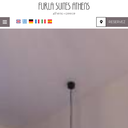
≡
RESERVEZ
ACCUEIL
EMPLACEMENT
HÉBERGEMENT
INSTALLATIONS
GALERIE