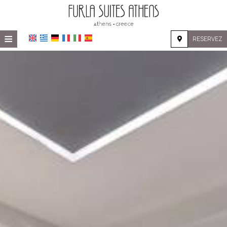
≡
RESERVEZ
ACCUEIL
EMPLACEMENT
HÉBERGEMENT
INSTALLATIONS
GALERIE