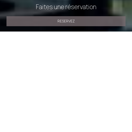
Faites une réservation
RESERVEZ
» Suite avec vue sur la ville
» Suite Deluxe
» Suite Junior
avec Balcon
» Suite Junior avec Balcon
» Suite avec Vue
sur la Ville
» Studio Double Deluxe
» Studio Double
Deluxe
SHARE
IMPRIMER
Contactez nous