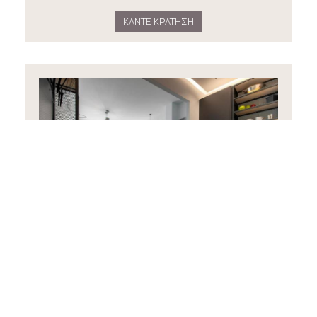
ΚΆΝΤΕ ΚΡΆΤΗΣΗ
Junior Σουίτα με Μπαλκόνι
35 m²
2 άτομα
1 κρεβάτι queen size
ΚΆΝΤΕ ΚΡΆΤΗΣΗ