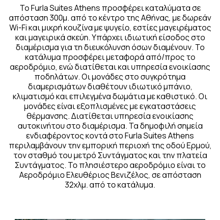
Το Furla Suites Athens προσφέρει καταλύματα σε
απόσταση 300μ. από το κέντρο της Αθήνας, με δωρεάν
Wi-Fi και μικρή κουζίνα με ψυγείο, εστίες μαγειρέματος
και μαγειρικά σκεύη. Υπάρχει ιδιωτική είσοδος στο
διαμέρισμα για τη διευκόλυνση όσων διαμένουν. Το
κατάλυμα προσφέρει μεταφορά από/προς το
αεροδρόμιο, ενώ διατίθεται και υπηρεσία ενοικίασης
ποδηλάτων. Οι μονάδες στο συγκρότημα
διαμερισμάτων διαθέτουν ιδιωτικό μπάνιο,
κλιματισμό και επιλεγμένα δωμάτια με καθιστικό. Οι
μονάδες είναι εξοπλισμένες με εγκαταστάσεις
θέρμανσης. Διατίθεται υπηρεσία ενοικίασης
αυτοκινήτου στο διαμέρισμα. Τα δημοφιλή σημεία
ενδιαφέροντος κοντά στο Furla Suites Athens
περιλαμβάνουν την εμπορική περιοχή της οδού Ερμού,
τον σταθμό του μετρό Συντάγματος και την πλατεία
Συντάγματος. Το πλησιέστερο αεροδρόμιο είναι το
Αεροδρόμιο Ελευθέριος Βενιζέλος, σε απόσταση
32χλμ. από το κατάλυμα.