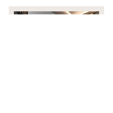
Suite Junior con Balcón
35 m²
2 personas
1 cama queen-size
RESERVA