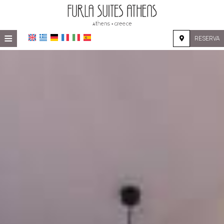
≡
RESERVA
HOME
UBICACIÓN
ALOJAMIENTO
INSTALACIONES
GALERÍA